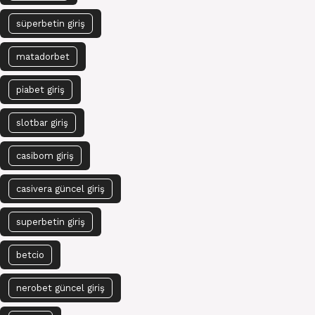
süperbetin giriş
matadorbet
piabet giriş
slotbar giriş
casibom giriş
casivera güncel giriş
superbetin giriş
betcio
nerobet güncel giriş