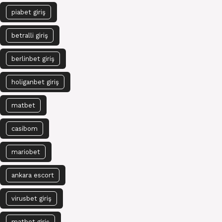
piabet giriş
betralli giriş
berlinbet giriş
holiganbet giriş
matbet
casibom
mariobet
ankara escort
virusbet giriş
matbet giriş